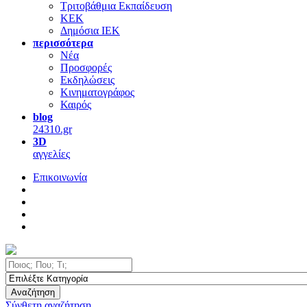
Τριτοβάθμια Εκπαίδευση
ΚΕΚ
Δημόσια ΙΕΚ
περισσότερα
Νέα
Προσφορές
Εκδηλώσεις
Κινηματογράφος
Καιρός
blog
24310.gr
3D
αγγελίες
Επικοινωνία
Αναζήτηση
Σύνθετη αναζήτηση