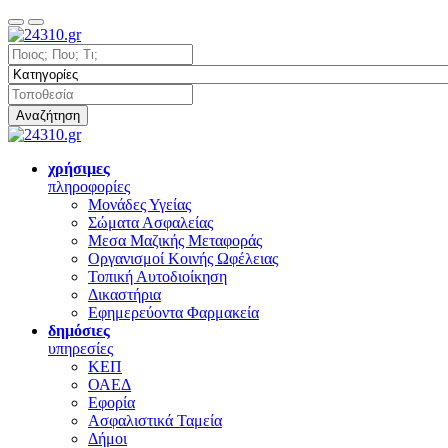
Αναζήτηση
χρήσιμες
πληροφορίες
Μονάδες Υγείας
Σώματα Ασφαλείας
Μεσα Μαζικής Μεταφοράς
Οργανισμοί Κοινής Ωφέλειας
Τοπική Αυτοδιοίκηση
Δικαστήρια
Εφημερεύοντα Φαρμακεία
δημόσιες
υπηρεσίες
ΚΕΠ
ΟΑΕΔ
Εφορία
Ασφαλιστικά Ταμεία
Δήμοι