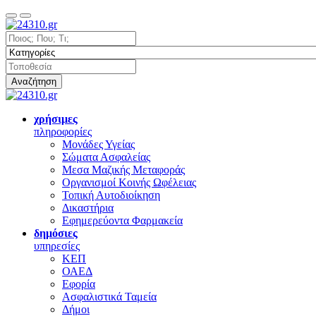
Αναζήτηση
χρήσιμες
πληροφορίες
Μονάδες Υγείας
Σώματα Ασφαλείας
Μεσα Μαζικής Μεταφοράς
Οργανισμοί Κοινής Ωφέλειας
Τοπική Αυτοδιοίκηση
Δικαστήρια
Εφημερεύοντα Φαρμακεία
δημόσιες
υπηρεσίες
ΚΕΠ
ΟΑΕΔ
Εφορία
Ασφαλιστικά Ταμεία
Δήμοι