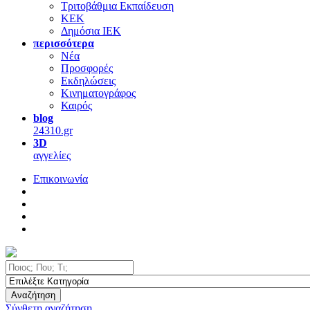
Τριτοβάθμια Εκπαίδευση
ΚΕΚ
Δημόσια ΙΕΚ
περισσότερα
Νέα
Προσφορές
Εκδηλώσεις
Κινηματογράφος
Καιρός
blog
24310.gr
3D
αγγελίες
Επικοινωνία
Αναζήτηση
Σύνθετη αναζήτηση