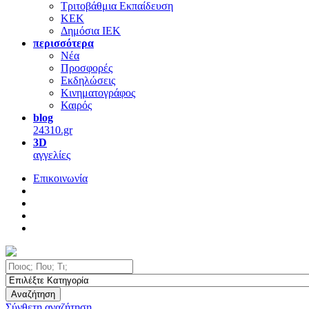
Τριτοβάθμια Εκπαίδευση
ΚΕΚ
Δημόσια ΙΕΚ
περισσότερα
Νέα
Προσφορές
Εκδηλώσεις
Κινηματογράφος
Καιρός
blog
24310.gr
3D
αγγελίες
Επικοινωνία
Αναζήτηση
Σύνθετη αναζήτηση