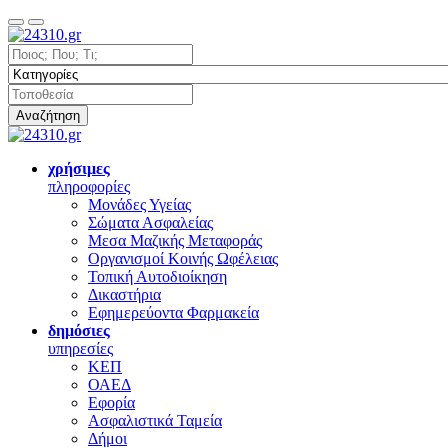
Αναζήτηση
χρήσιμες
πληροφορίες
Μονάδες Υγείας
Σώματα Ασφαλείας
Μεσα Μαζικής Μεταφοράς
Οργανισμοί Κοινής Ωφέλειας
Τοπική Αυτοδιοίκηση
Δικαστήρια
Εφημερεύοντα Φαρμακεία
δημόσιες
υπηρεσίες
ΚΕΠ
ΟΑΕΔ
Εφορία
Ασφαλιστικά Ταμεία
Δήμοι