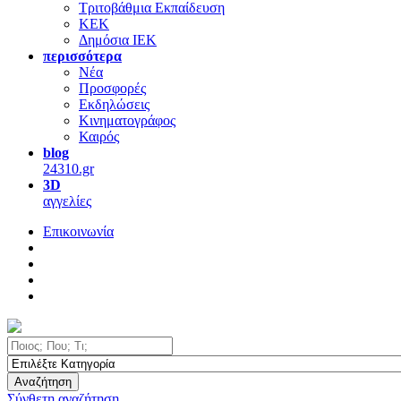
Τριτοβάθμια Εκπαίδευση
ΚΕΚ
Δημόσια ΙΕΚ
περισσότερα
Νέα
Προσφορές
Εκδηλώσεις
Κινηματογράφος
Καιρός
blog
24310.gr
3D
αγγελίες
Επικοινωνία
Αναζήτηση
Σύνθετη αναζήτηση