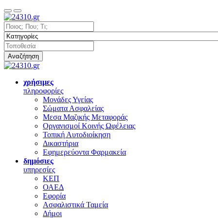
Αναζήτηση
χρήσιμες
πληροφορίες
Μονάδες Υγείας
Σώματα Ασφαλείας
Μεσα Μαζικής Μεταφοράς
Οργανισμοί Κοινής Ωφέλειας
Τοπική Αυτοδιοίκηση
Δικαστήρια
Εφημερεύοντα Φαρμακεία
δημόσιες
υπηρεσίες
ΚΕΠ
ΟΑΕΔ
Εφορία
Ασφαλιστικά Ταμεία
Δήμοι