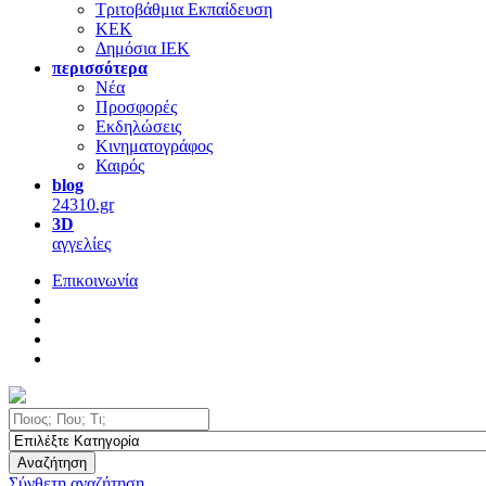
Τριτοβάθμια Εκπαίδευση
ΚΕΚ
Δημόσια ΙΕΚ
περισσότερα
Νέα
Προσφορές
Εκδηλώσεις
Κινηματογράφος
Καιρός
blog
24310.gr
3D
αγγελίες
Επικοινωνία
Αναζήτηση
Σύνθετη αναζήτηση