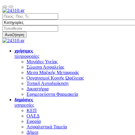
Αναζήτηση
χρήσιμες
πληροφορίες
Μονάδες Υγείας
Σώματα Ασφαλείας
Μεσα Μαζικής Μεταφοράς
Οργανισμοί Κοινής Ωφέλειας
Τοπική Αυτοδιοίκηση
Δικαστήρια
Εφημερεύοντα Φαρμακεία
δημόσιες
υπηρεσίες
ΚΕΠ
ΟΑΕΔ
Εφορία
Ασφαλιστικά Ταμεία
Δήμοι