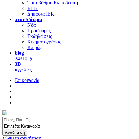
Τριτοβάθμια Εκπαίδευση
ΚΕΚ
Δημόσια ΙΕΚ
περισσότερα
Νέα
Προσφορές
Εκδηλώσεις
Κινηματογράφος
Καιρός
blog
24310.gr
3D
αγγελίες
Επικοινωνία
Αναζήτηση
Σύνθετη αναζήτηση