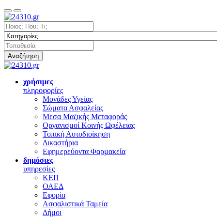
Αναζήτηση
χρήσιμες
πληροφορίες
Μονάδες Υγείας
Σώματα Ασφαλείας
Μεσα Μαζικής Μεταφοράς
Οργανισμοί Κοινής Ωφέλειας
Τοπική Αυτοδιοίκηση
Δικαστήρια
Εφημερεύοντα Φαρμακεία
δημόσιες
υπηρεσίες
ΚΕΠ
ΟΑΕΔ
Εφορία
Ασφαλιστικά Ταμεία
Δήμοι