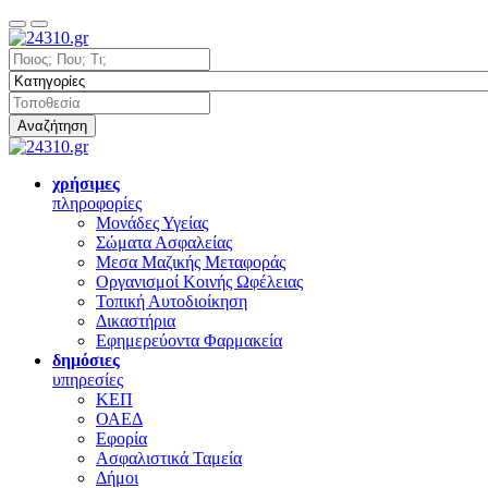
Αναζήτηση
χρήσιμες
πληροφορίες
Μονάδες Υγείας
Σώματα Ασφαλείας
Μεσα Μαζικής Μεταφοράς
Οργανισμοί Κοινής Ωφέλειας
Τοπική Αυτοδιοίκηση
Δικαστήρια
Εφημερεύοντα Φαρμακεία
δημόσιες
υπηρεσίες
ΚΕΠ
ΟΑΕΔ
Εφορία
Ασφαλιστικά Ταμεία
Δήμοι