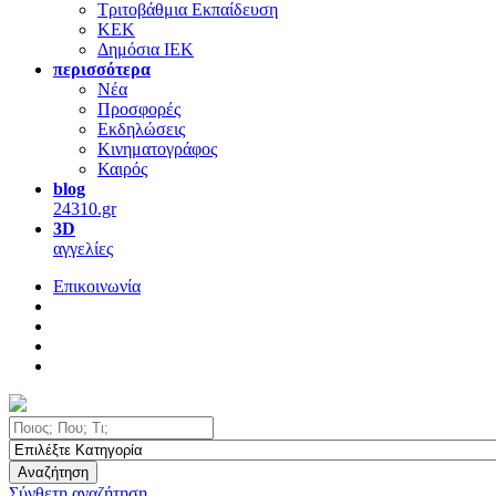
Τριτοβάθμια Εκπαίδευση
ΚΕΚ
Δημόσια ΙΕΚ
περισσότερα
Νέα
Προσφορές
Εκδηλώσεις
Κινηματογράφος
Καιρός
blog
24310.gr
3D
αγγελίες
Επικοινωνία
Αναζήτηση
Σύνθετη αναζήτηση