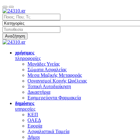
Αναζήτηση
χρήσιμες
πληροφορίες
Μονάδες Υγείας
Σώματα Ασφαλείας
Μεσα Μαζικής Μεταφοράς
Οργανισμοί Κοινής Ωφέλειας
Τοπική Αυτοδιοίκηση
Δικαστήρια
Εφημερεύοντα Φαρμακεία
δημόσιες
υπηρεσίες
ΚΕΠ
ΟΑΕΔ
Εφορία
Ασφαλιστικά Ταμεία
Δήμοι