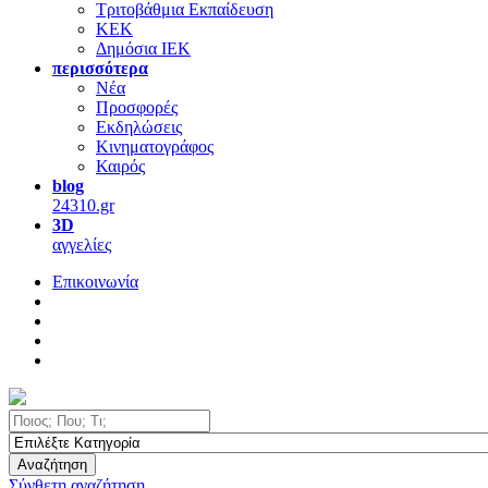
Τριτοβάθμια Εκπαίδευση
ΚΕΚ
Δημόσια ΙΕΚ
περισσότερα
Νέα
Προσφορές
Εκδηλώσεις
Κινηματογράφος
Καιρός
blog
24310.gr
3D
αγγελίες
Επικοινωνία
Αναζήτηση
Σύνθετη αναζήτηση