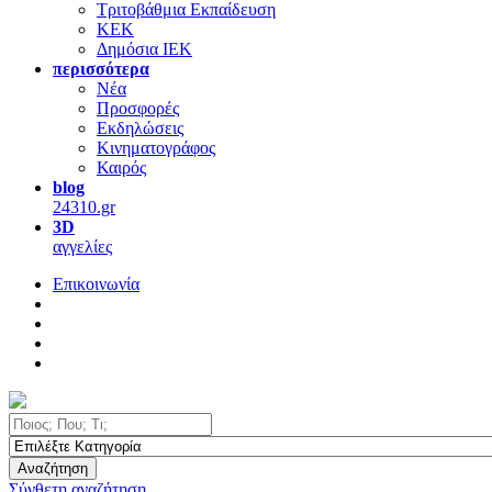
Τριτοβάθμια Εκπαίδευση
ΚΕΚ
Δημόσια ΙΕΚ
περισσότερα
Νέα
Προσφορές
Εκδηλώσεις
Κινηματογράφος
Καιρός
blog
24310.gr
3D
αγγελίες
Επικοινωνία
Αναζήτηση
Σύνθετη αναζήτηση