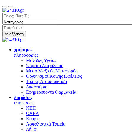
Αναζήτηση
χρήσιμες
πληροφορίες
Μονάδες Υγείας
Σώματα Ασφαλείας
Μεσα Μαζικής Μεταφοράς
Οργανισμοί Κοινής Ωφέλειας
Τοπική Αυτοδιοίκηση
Δικαστήρια
Εφημερεύοντα Φαρμακεία
δημόσιες
υπηρεσίες
ΚΕΠ
ΟΑΕΔ
Εφορία
Ασφαλιστικά Ταμεία
Δήμοι