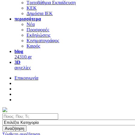
Τριτοβάθμια Εκπαίδευση
ΚΕΚ
Δημόσια ΙΕΚ
περισσότερα
Νέα
Προσφορές
Εκδηλώσεις
Κινηματογράφος
Καιρός
blog
24310.gr
3D
αγγελίες
Επικοινωνία
Αναζήτηση
Σύνθετη αναζήτηση