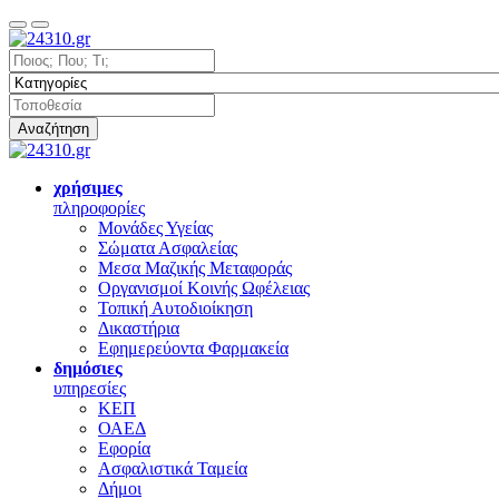
Αναζήτηση
χρήσιμες
πληροφορίες
Μονάδες Υγείας
Σώματα Ασφαλείας
Μεσα Μαζικής Μεταφοράς
Οργανισμοί Κοινής Ωφέλειας
Τοπική Αυτοδιοίκηση
Δικαστήρια
Εφημερεύοντα Φαρμακεία
δημόσιες
υπηρεσίες
ΚΕΠ
ΟΑΕΔ
Εφορία
Ασφαλιστικά Ταμεία
Δήμοι