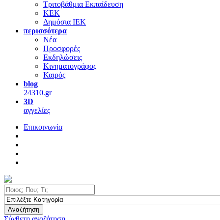
Τριτοβάθμια Εκπαίδευση
ΚΕΚ
Δημόσια ΙΕΚ
περισσότερα
Νέα
Προσφορές
Εκδηλώσεις
Κινηματογράφος
Καιρός
blog
24310.gr
3D
αγγελίες
Επικοινωνία
Αναζήτηση
Σύνθετη αναζήτηση