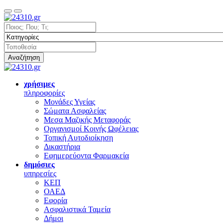
Αναζήτηση
χρήσιμες
πληροφορίες
Μονάδες Υγείας
Σώματα Ασφαλείας
Μεσα Μαζικής Μεταφοράς
Οργανισμοί Κοινής Ωφέλειας
Τοπική Αυτοδιοίκηση
Δικαστήρια
Εφημερεύοντα Φαρμακεία
δημόσιες
υπηρεσίες
ΚΕΠ
ΟΑΕΔ
Εφορία
Ασφαλιστικά Ταμεία
Δήμοι