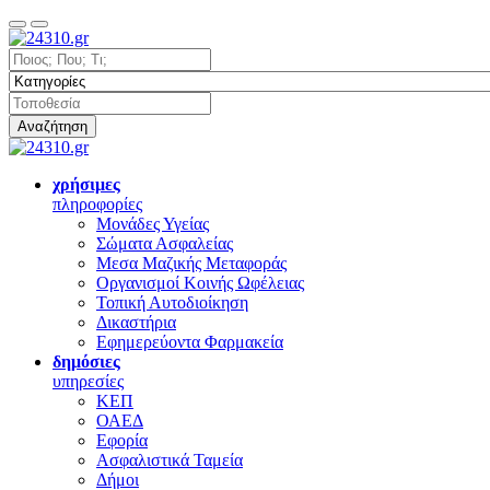
Αναζήτηση
χρήσιμες
πληροφορίες
Μονάδες Υγείας
Σώματα Ασφαλείας
Μεσα Μαζικής Μεταφοράς
Οργανισμοί Κοινής Ωφέλειας
Τοπική Αυτοδιοίκηση
Δικαστήρια
Εφημερεύοντα Φαρμακεία
δημόσιες
υπηρεσίες
ΚΕΠ
ΟΑΕΔ
Εφορία
Ασφαλιστικά Ταμεία
Δήμοι