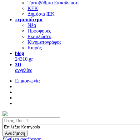
Τριτοβάθμια Εκπαίδευση
ΚΕΚ
Δημόσια ΙΕΚ
περισσότερα
Νέα
Προσφορές
Εκδηλώσεις
Κινηματογράφος
Καιρός
blog
24310.gr
3D
αγγελίες
Επικοινωνία
Αναζήτηση
Σύνθετη αναζήτηση