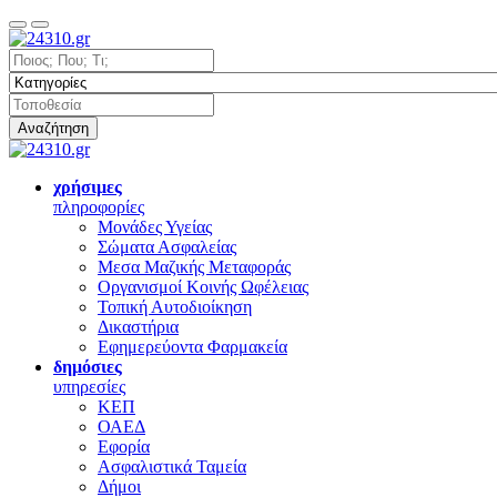
Αναζήτηση
χρήσιμες
πληροφορίες
Μονάδες Υγείας
Σώματα Ασφαλείας
Μεσα Μαζικής Μεταφοράς
Οργανισμοί Κοινής Ωφέλειας
Τοπική Αυτοδιοίκηση
Δικαστήρια
Εφημερεύοντα Φαρμακεία
δημόσιες
υπηρεσίες
ΚΕΠ
ΟΑΕΔ
Εφορία
Ασφαλιστικά Ταμεία
Δήμοι