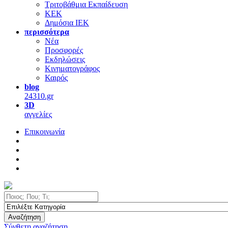
Τριτοβάθμια Εκπαίδευση
ΚΕΚ
Δημόσια ΙΕΚ
περισσότερα
Νέα
Προσφορές
Εκδηλώσεις
Κινηματογράφος
Καιρός
blog
24310.gr
3D
αγγελίες
Επικοινωνία
Αναζήτηση
Σύνθετη αναζήτηση