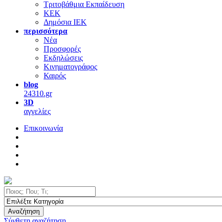
Τριτοβάθμια Εκπαίδευση
ΚΕΚ
Δημόσια ΙΕΚ
περισσότερα
Νέα
Προσφορές
Εκδηλώσεις
Κινηματογράφος
Καιρός
blog
24310.gr
3D
αγγελίες
Επικοινωνία
Αναζήτηση
Σύνθετη αναζήτηση