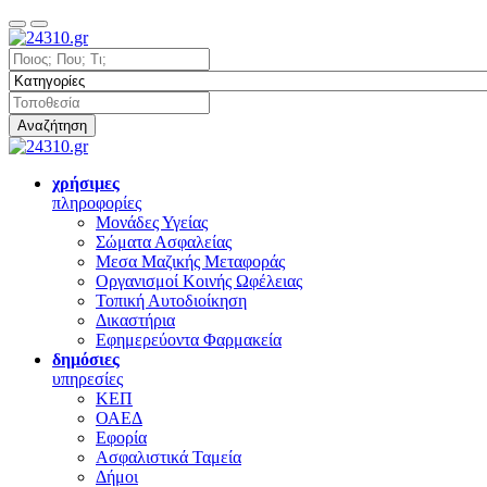
Αναζήτηση
χρήσιμες
πληροφορίες
Μονάδες Υγείας
Σώματα Ασφαλείας
Μεσα Μαζικής Μεταφοράς
Οργανισμοί Κοινής Ωφέλειας
Τοπική Αυτοδιοίκηση
Δικαστήρια
Εφημερεύοντα Φαρμακεία
δημόσιες
υπηρεσίες
ΚΕΠ
ΟΑΕΔ
Εφορία
Ασφαλιστικά Ταμεία
Δήμοι