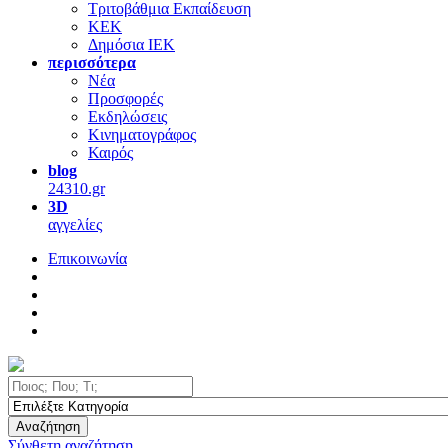
Τριτοβάθμια Εκπαίδευση
ΚΕΚ
Δημόσια ΙΕΚ
περισσότερα
Νέα
Προσφορές
Εκδηλώσεις
Κινηματογράφος
Καιρός
blog
24310.gr
3D
αγγελίες
Επικοινωνία
Αναζήτηση
Σύνθετη αναζήτηση