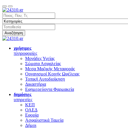
Αναζήτηση
χρήσιμες
πληροφορίες
Μονάδες Υγείας
Σώματα Ασφαλείας
Μεσα Μαζικής Μεταφοράς
Οργανισμοί Κοινής Ωφέλειας
Τοπική Αυτοδιοίκηση
Δικαστήρια
Εφημερεύοντα Φαρμακεία
δημόσιες
υπηρεσίες
ΚΕΠ
ΟΑΕΔ
Εφορία
Ασφαλιστικά Ταμεία
Δήμοι