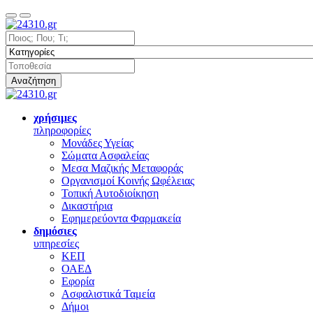
Αναζήτηση
χρήσιμες
πληροφορίες
Μονάδες Υγείας
Σώματα Ασφαλείας
Μεσα Μαζικής Μεταφοράς
Οργανισμοί Κοινής Ωφέλειας
Τοπική Αυτοδιοίκηση
Δικαστήρια
Εφημερεύοντα Φαρμακεία
δημόσιες
υπηρεσίες
ΚΕΠ
ΟΑΕΔ
Εφορία
Ασφαλιστικά Ταμεία
Δήμοι