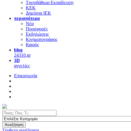
Τριτοβάθμια Εκπαίδευση
ΚΕΚ
Δημόσια ΙΕΚ
περισσότερα
Νέα
Προσφορές
Εκδηλώσεις
Κινηματογράφος
Καιρός
blog
24310.gr
3D
αγγελίες
Επικοινωνία
Αναζήτηση
Σύνθετη αναζήτηση