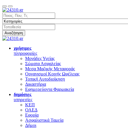
Αναζήτηση
χρήσιμες
πληροφορίες
Μονάδες Υγείας
Σώματα Ασφαλείας
Μεσα Μαζικής Μεταφοράς
Οργανισμοί Κοινής Ωφέλειας
Τοπική Αυτοδιοίκηση
Δικαστήρια
Εφημερεύοντα Φαρμακεία
δημόσιες
υπηρεσίες
ΚΕΠ
ΟΑΕΔ
Εφορία
Ασφαλιστικά Ταμεία
Δήμοι