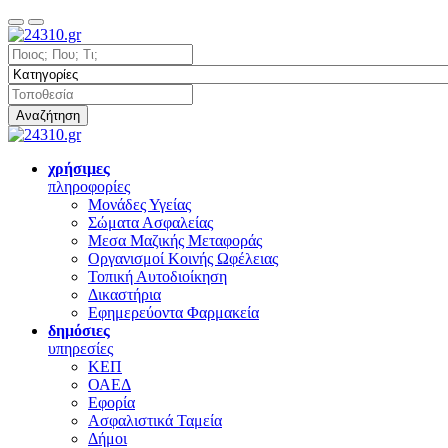
Αναζήτηση
χρήσιμες
πληροφορίες
Μονάδες Υγείας
Σώματα Ασφαλείας
Μεσα Μαζικής Μεταφοράς
Οργανισμοί Κοινής Ωφέλειας
Τοπική Αυτοδιοίκηση
Δικαστήρια
Εφημερεύοντα Φαρμακεία
δημόσιες
υπηρεσίες
ΚΕΠ
ΟΑΕΔ
Εφορία
Ασφαλιστικά Ταμεία
Δήμοι