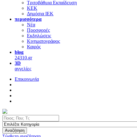
Τριτοβάθμια Εκπαίδευση
ΚΕΚ
Δημόσια ΙΕΚ
περισσότερα
Νέα
Προσφορές
Εκδηλώσεις
Κινηματογράφος
Καιρός
blog
24310.gr
3D
αγγελίες
Επικοινωνία
Αναζήτηση
Σύνθετη αναζήτηση