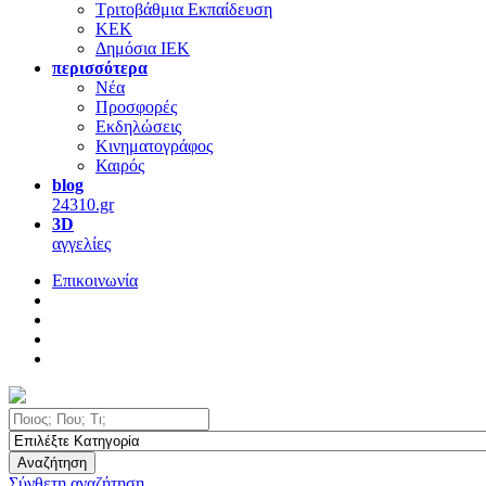
Τριτοβάθμια Εκπαίδευση
ΚΕΚ
Δημόσια ΙΕΚ
περισσότερα
Νέα
Προσφορές
Εκδηλώσεις
Κινηματογράφος
Καιρός
blog
24310.gr
3D
αγγελίες
Επικοινωνία
Αναζήτηση
Σύνθετη αναζήτηση