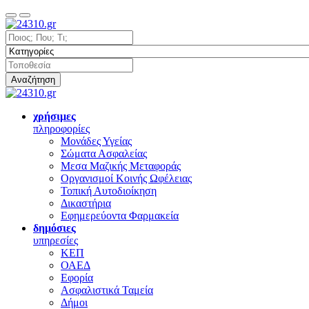
Αναζήτηση
χρήσιμες
πληροφορίες
Μονάδες Υγείας
Σώματα Ασφαλείας
Μεσα Μαζικής Μεταφοράς
Οργανισμοί Κοινής Ωφέλειας
Τοπική Αυτοδιοίκηση
Δικαστήρια
Εφημερεύοντα Φαρμακεία
δημόσιες
υπηρεσίες
ΚΕΠ
ΟΑΕΔ
Εφορία
Ασφαλιστικά Ταμεία
Δήμοι