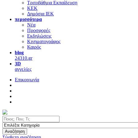
Τριτοβάθμια Εκπαίδευση
ΚΕΚ
Δημόσια ΙΕΚ
περισσότερα
Νέα
Προσφορές
Εκδηλώσεις
Κινηματογράφος
Καιρός
blog
24310.gr
3D
αγγελίες
Επικοινωνία
Αναζήτηση
Σύνθετη αναζήτηση