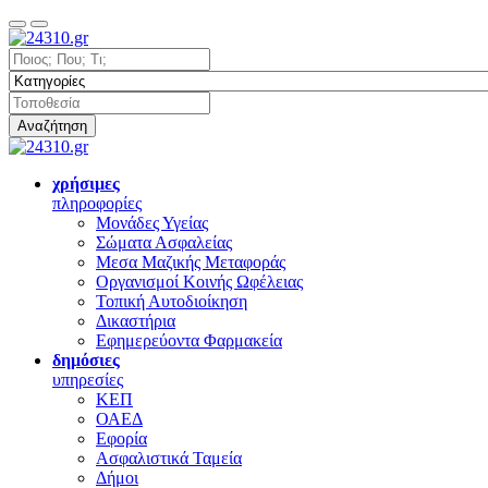
Αναζήτηση
χρήσιμες
πληροφορίες
Μονάδες Υγείας
Σώματα Ασφαλείας
Μεσα Μαζικής Μεταφοράς
Οργανισμοί Κοινής Ωφέλειας
Τοπική Αυτοδιοίκηση
Δικαστήρια
Εφημερεύοντα Φαρμακεία
δημόσιες
υπηρεσίες
ΚΕΠ
ΟΑΕΔ
Εφορία
Ασφαλιστικά Ταμεία
Δήμοι