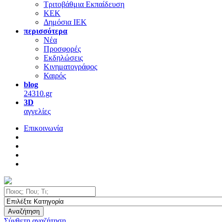
Τριτοβάθμια Εκπαίδευση
ΚΕΚ
Δημόσια ΙΕΚ
περισσότερα
Νέα
Προσφορές
Εκδηλώσεις
Κινηματογράφος
Καιρός
blog
24310.gr
3D
αγγελίες
Επικοινωνία
Αναζήτηση
Σύνθετη αναζήτηση