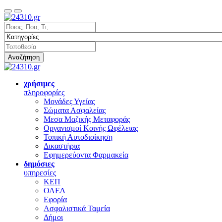
Αναζήτηση
χρήσιμες
πληροφορίες
Μονάδες Υγείας
Σώματα Ασφαλείας
Μεσα Μαζικής Μεταφοράς
Οργανισμοί Κοινής Ωφέλειας
Τοπική Αυτοδιοίκηση
Δικαστήρια
Εφημερεύοντα Φαρμακεία
δημόσιες
υπηρεσίες
ΚΕΠ
ΟΑΕΔ
Εφορία
Ασφαλιστικά Ταμεία
Δήμοι