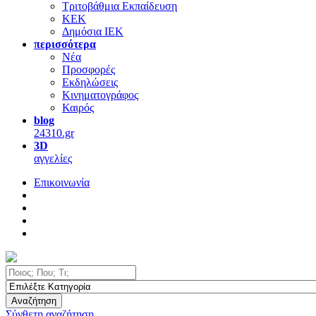
Τριτοβάθμια Εκπαίδευση
ΚΕΚ
Δημόσια ΙΕΚ
περισσότερα
Νέα
Προσφορές
Εκδηλώσεις
Κινηματογράφος
Καιρός
blog
24310.gr
3D
αγγελίες
Επικοινωνία
Αναζήτηση
Σύνθετη αναζήτηση