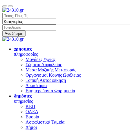
Αναζήτηση
χρήσιμες
πληροφορίες
Μονάδες Υγείας
Σώματα Ασφαλείας
Μεσα Μαζικής Μεταφοράς
Οργανισμοί Κοινής Ωφέλειας
Τοπική Αυτοδιοίκηση
Δικαστήρια
Εφημερεύοντα Φαρμακεία
δημόσιες
υπηρεσίες
ΚΕΠ
ΟΑΕΔ
Εφορία
Ασφαλιστικά Ταμεία
Δήμοι