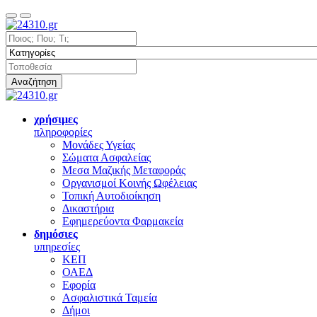
Αναζήτηση
χρήσιμες
πληροφορίες
Μονάδες Υγείας
Σώματα Ασφαλείας
Μεσα Μαζικής Μεταφοράς
Οργανισμοί Κοινής Ωφέλειας
Τοπική Αυτοδιοίκηση
Δικαστήρια
Εφημερεύοντα Φαρμακεία
δημόσιες
υπηρεσίες
ΚΕΠ
ΟΑΕΔ
Εφορία
Ασφαλιστικά Ταμεία
Δήμοι