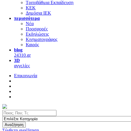
Τριτοβάθμια Εκπαίδευση
ΚΕΚ
Δημόσια ΙΕΚ
περισσότερα
Νέα
Προσφορές
Εκδηλώσεις
Κινηματογράφος
Καιρός
blog
24310.gr
3D
αγγελίες
Επικοινωνία
Αναζήτηση
Σύνθετη αναζήτηση