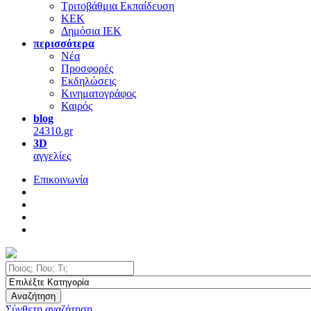
Τριτοβάθμια Εκπαίδευση
ΚΕΚ
Δημόσια ΙΕΚ
περισσότερα
Νέα
Προσφορές
Εκδηλώσεις
Κινηματογράφος
Καιρός
blog
24310.gr
3D
αγγελίες
Επικοινωνία
Αναζήτηση
Σύνθετη αναζήτηση