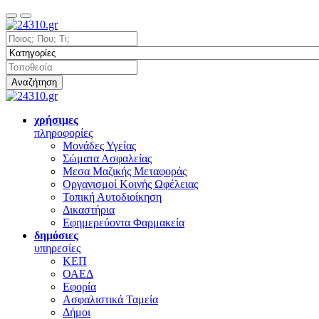
Αναζήτηση
χρήσιμες
πληροφορίες
Μονάδες Υγείας
Σώματα Ασφαλείας
Μεσα Μαζικής Μεταφοράς
Οργανισμοί Κοινής Ωφέλειας
Τοπική Αυτοδιοίκηση
Δικαστήρια
Εφημερεύοντα Φαρμακεία
δημόσιες
υπηρεσίες
ΚΕΠ
ΟΑΕΔ
Εφορία
Ασφαλιστικά Ταμεία
Δήμοι