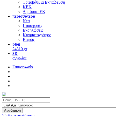
Τριτοβάθμια Εκπαίδευση
ΚΕΚ
Δημόσια ΙΕΚ
περισσότερα
Νέα
Προσφορές
Εκδηλώσεις
Κινηματογράφος
Καιρός
blog
24310.gr
3D
αγγελίες
Επικοινωνία
Αναζήτηση
Σύνθετη αναζήτηση