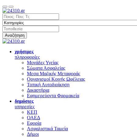
Αναζήτηση
χρήσιμες
πληροφορίες
Μονάδες Υγείας
Σώματα Ασφαλείας
Μεσα Μαζικής Μεταφοράς
Οργανισμοί Κοινής Ωφέλειας
Τοπική Αυτοδιοίκηση
Δικαστήρια
Εφημερεύοντα Φαρμακεία
δημόσιες
υπηρεσίες
ΚΕΠ
ΟΑΕΔ
Εφορία
Ασφαλιστικά Ταμεία
Δήμοι