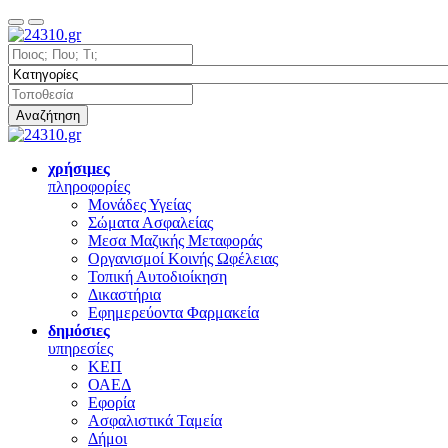
Αναζήτηση
χρήσιμες
πληροφορίες
Μονάδες Υγείας
Σώματα Ασφαλείας
Μεσα Μαζικής Μεταφοράς
Οργανισμοί Κοινής Ωφέλειας
Τοπική Αυτοδιοίκηση
Δικαστήρια
Εφημερεύοντα Φαρμακεία
δημόσιες
υπηρεσίες
ΚΕΠ
ΟΑΕΔ
Εφορία
Ασφαλιστικά Ταμεία
Δήμοι