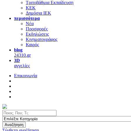
Τριτοβάθμια Εκπαίδευση
ΚΕΚ
Δημόσια ΙΕΚ
περισσότερα
Νέα
Προσφορές
Εκδηλώσεις
Κινηματογράφος
Καιρός
blog
24310.gr
3D
αγγελίες
Επικοινωνία
Αναζήτηση
Σύνθετη αναζήτηση