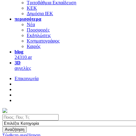
Τριτοβάθμια Εκπαίδευση
ΚΕΚ
Δημόσια ΙΕΚ
περισσότερα
Νέα
Προσφορές
Εκδηλώσεις
Κινηματογράφος
Καιρός
blog
24310.gr
3D
αγγελίες
Επικοινωνία
Αναζήτηση
Σύνθετη αναζήτηση