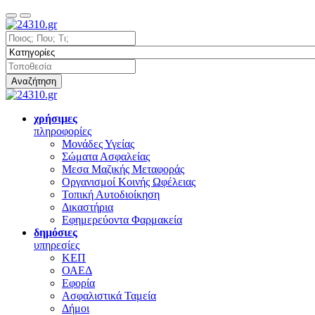
Αναζήτηση
χρήσιμες
πληροφορίες
Μονάδες Υγείας
Σώματα Ασφαλείας
Μεσα Μαζικής Μεταφοράς
Οργανισμοί Κοινής Ωφέλειας
Τοπική Αυτοδιοίκηση
Δικαστήρια
Εφημερεύοντα Φαρμακεία
δημόσιες
υπηρεσίες
ΚΕΠ
ΟΑΕΔ
Εφορία
Ασφαλιστικά Ταμεία
Δήμοι