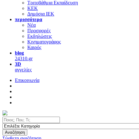
Τριτοβάθμια Εκπαίδευση
ΚΕΚ
Δημόσια ΙΕΚ
περισσότερα
Νέα
Προσφορές
Εκδηλώσεις
Κινηματογράφος
Καιρός
blog
24310.gr
3D
αγγελίες
Επικοινωνία
Αναζήτηση
Σύνθετη αναζήτηση