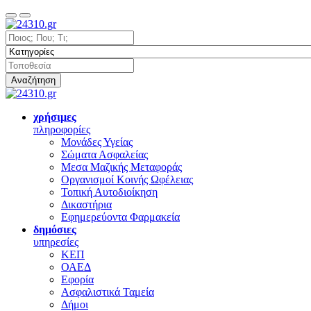
Αναζήτηση
χρήσιμες
πληροφορίες
Μονάδες Υγείας
Σώματα Ασφαλείας
Μεσα Μαζικής Μεταφοράς
Οργανισμοί Κοινής Ωφέλειας
Τοπική Αυτοδιοίκηση
Δικαστήρια
Εφημερεύοντα Φαρμακεία
δημόσιες
υπηρεσίες
ΚΕΠ
ΟΑΕΔ
Εφορία
Ασφαλιστικά Ταμεία
Δήμοι