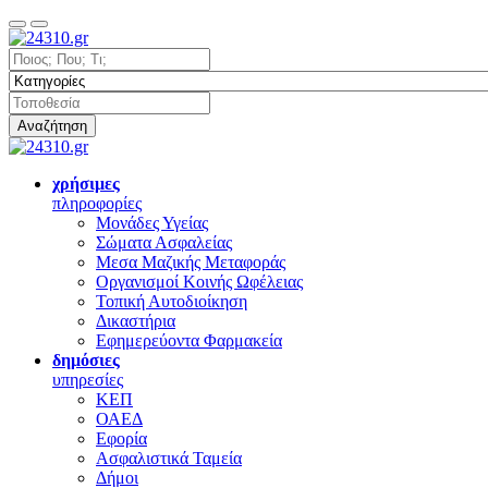
Αναζήτηση
χρήσιμες
πληροφορίες
Μονάδες Υγείας
Σώματα Ασφαλείας
Μεσα Μαζικής Μεταφοράς
Οργανισμοί Κοινής Ωφέλειας
Τοπική Αυτοδιοίκηση
Δικαστήρια
Εφημερεύοντα Φαρμακεία
δημόσιες
υπηρεσίες
ΚΕΠ
ΟΑΕΔ
Εφορία
Ασφαλιστικά Ταμεία
Δήμοι