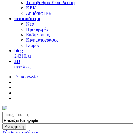
Τριτοβάθμια Εκπαίδευση
ΚΕΚ
Δημόσια ΙΕΚ
περισσότερα
Νέα
Προσφορές
Εκδηλώσεις
Κινηματογράφος
Καιρός
blog
24310.gr
3D
αγγελίες
Επικοινωνία
Αναζήτηση
Σύνθετη αναζήτηση