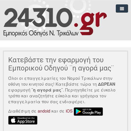
Αρχικη blog
Χρ. Πληροφορίες
Δημοσιο
Εφημερεύοντα Φαρμακεία
Κατεβάστε την εφαρμογή του
Τελευταία Νέα
Μονάδες Υγείας
ΚΕΠ
Εμπορικού Οδηγού ¨η αγορά μας¨
Όλοι οι επαγγελματίες του Νομού Τρικάλων στην
Προσφορές
Σώματα Ασφαλείας
ΟΑΕΔ
οθόνη του κινητού σας! Κατεβάστε τώρα τη
ΔΩΡΕΑΝ
εφαρμογή
¨η αγορά μας¨
. Περιηγηθείτε με έυκολο
Εκδηλώσεις
Μέσα Μαζικής Μεταφοράς
Εφορία
τρόπο και αναζητήστε εύκολα και γρήγορα τον
επαγγελματία που σας ενδιαφέρει.
Περισσότερα
Οργανισμοί Κοινής Οφέλειας
Ασφαλιστικά Ταμεία
Διαθέσιμη σε
andoid
και σε
iOS
Τοπική Αυτοδιοίκηση
Δήμοι
Κινηματογράφος
Δικαστήρια
Τριτοβάθμια Εκπαίδευση
Καιρός