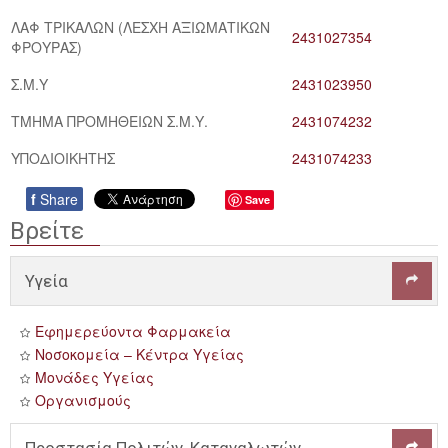
ΛΑΦ ΤΡΙΚΑΛΩΝ (ΛΕΣΧΗ ΑΞΙΩΜΑΤΙΚΩΝ
2431027354
ΦΡΟΥΡΑΣ)
Σ.Μ.Υ
2431023950
ΤΜΗΜΑ ΠΡΟΜΗΘΕΙΩΝ Σ.Μ.Υ.
2431074232
ΥΠΟΔΙΟΙΚΗΤΗΣ
2431074233
f
Share
Save
Βρείτε
Υγεία

Εφημερεύοντα Φαρμακεία
Νοσοκομεία – Κέντρα Υγείας
Μονάδες Υγείας
Οργανισμούς
Προστασία Πολιτών, Καταναλωτών
