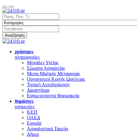
Αναζήτηση
χρήσιμες
πληροφορίες
Μονάδες Υγείας
Σώματα Ασφαλείας
Μεσα Μαζικής Μεταφοράς
Οργανισμοί Κοινής Ωφέλειας
Τοπική Αυτοδιοίκηση
Δικαστήρια
Εφημερεύοντα Φαρμακεία
δημόσιες
υπηρεσίες
ΚΕΠ
ΟΑΕΔ
Εφορία
Ασφαλιστικά Ταμεία
Δήμοι