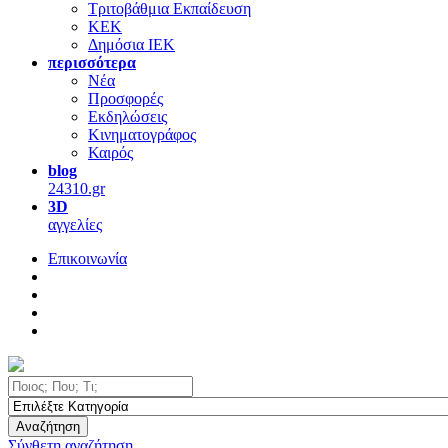
Τριτοβάθμια Εκπαίδευση
ΚΕΚ
Δημόσια ΙΕΚ
περισσότερα
Νέα
Προσφορές
Εκδηλώσεις
Κινηματογράφος
Καιρός
blog
24310.gr
3D
αγγελίες
Επικοινωνία
Αναζήτηση
Σύνθετη αναζήτηση