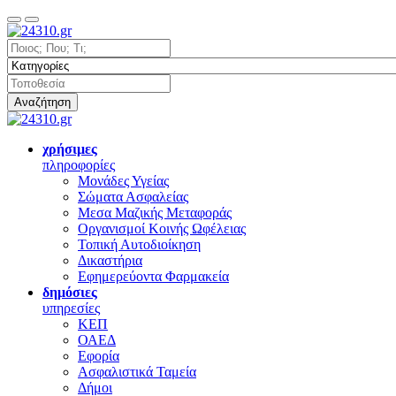
Αναζήτηση
χρήσιμες
πληροφορίες
Μονάδες Υγείας
Σώματα Ασφαλείας
Μεσα Μαζικής Μεταφοράς
Οργανισμοί Κοινής Ωφέλειας
Τοπική Αυτοδιοίκηση
Δικαστήρια
Εφημερεύοντα Φαρμακεία
δημόσιες
υπηρεσίες
ΚΕΠ
ΟΑΕΔ
Εφορία
Ασφαλιστικά Ταμεία
Δήμοι