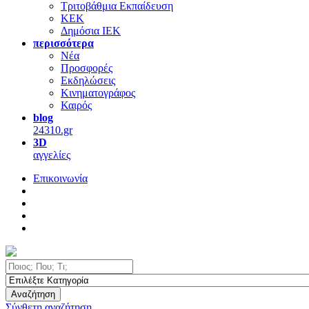
Τριτοβάθμια Εκπαίδευση
ΚΕΚ
Δημόσια ΙΕΚ
περισσότερα
Νέα
Προσφορές
Εκδηλώσεις
Κινηματογράφος
Καιρός
blog
24310.gr
3D
αγγελίες
Επικοινωνία
Αναζήτηση
Σύνθετη αναζήτηση