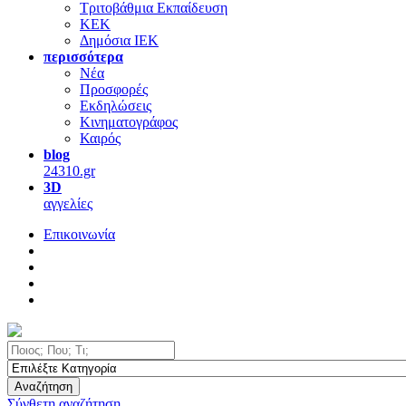
Τριτοβάθμια Εκπαίδευση
ΚΕΚ
Δημόσια ΙΕΚ
περισσότερα
Νέα
Προσφορές
Εκδηλώσεις
Κινηματογράφος
Καιρός
blog
24310.gr
3D
αγγελίες
Επικοινωνία
Αναζήτηση
Σύνθετη αναζήτηση