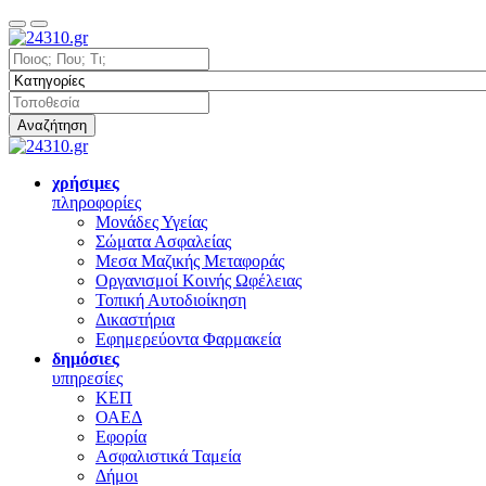
Αναζήτηση
χρήσιμες
πληροφορίες
Μονάδες Υγείας
Σώματα Ασφαλείας
Μεσα Μαζικής Μεταφοράς
Οργανισμοί Κοινής Ωφέλειας
Τοπική Αυτοδιοίκηση
Δικαστήρια
Εφημερεύοντα Φαρμακεία
δημόσιες
υπηρεσίες
ΚΕΠ
ΟΑΕΔ
Εφορία
Ασφαλιστικά Ταμεία
Δήμοι