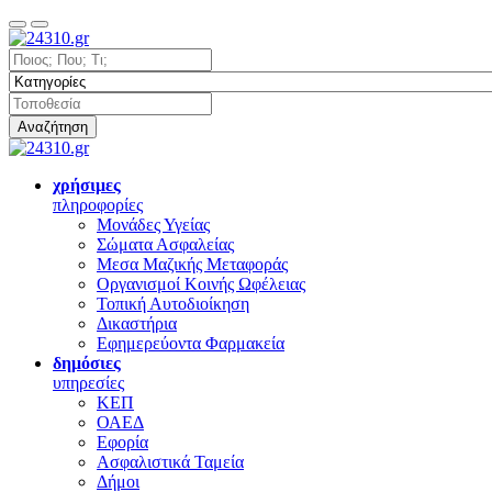
Αναζήτηση
χρήσιμες
πληροφορίες
Μονάδες Υγείας
Σώματα Ασφαλείας
Μεσα Μαζικής Μεταφοράς
Οργανισμοί Κοινής Ωφέλειας
Τοπική Αυτοδιοίκηση
Δικαστήρια
Εφημερεύοντα Φαρμακεία
δημόσιες
υπηρεσίες
ΚΕΠ
ΟΑΕΔ
Εφορία
Ασφαλιστικά Ταμεία
Δήμοι