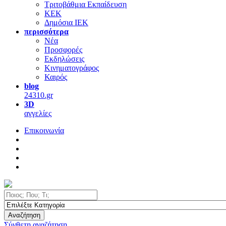
Τριτοβάθμια Εκπαίδευση
ΚΕΚ
Δημόσια ΙΕΚ
περισσότερα
Νέα
Προσφορές
Εκδηλώσεις
Κινηματογράφος
Καιρός
blog
24310.gr
3D
αγγελίες
Επικοινωνία
Αναζήτηση
Σύνθετη αναζήτηση