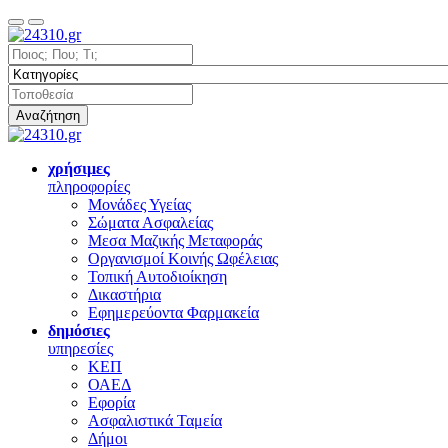
Αναζήτηση
χρήσιμες
πληροφορίες
Μονάδες Υγείας
Σώματα Ασφαλείας
Μεσα Μαζικής Μεταφοράς
Οργανισμοί Κοινής Ωφέλειας
Τοπική Αυτοδιοίκηση
Δικαστήρια
Εφημερεύοντα Φαρμακεία
δημόσιες
υπηρεσίες
ΚΕΠ
ΟΑΕΔ
Εφορία
Ασφαλιστικά Ταμεία
Δήμοι