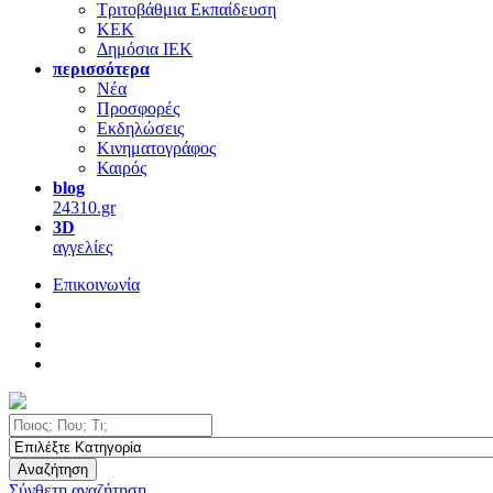
Τριτοβάθμια Εκπαίδευση
ΚΕΚ
Δημόσια ΙΕΚ
περισσότερα
Νέα
Προσφορές
Εκδηλώσεις
Κινηματογράφος
Καιρός
blog
24310.gr
3D
αγγελίες
Επικοινωνία
Αναζήτηση
Σύνθετη αναζήτηση