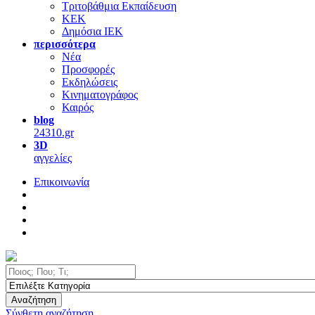
Τριτοβάθμια Εκπαίδευση
ΚΕΚ
Δημόσια ΙΕΚ
περισσότερα
Νέα
Προσφορές
Εκδηλώσεις
Κινηματογράφος
Καιρός
blog
24310.gr
3D
αγγελίες
Επικοινωνία
Αναζήτηση
Σύνθετη αναζήτηση