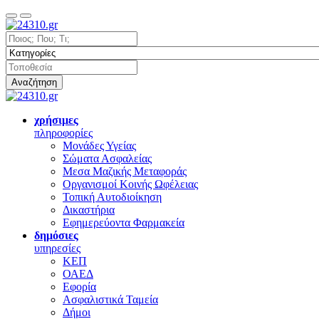
Αναζήτηση
χρήσιμες
πληροφορίες
Μονάδες Υγείας
Σώματα Ασφαλείας
Μεσα Μαζικής Μεταφοράς
Οργανισμοί Κοινής Ωφέλειας
Τοπική Αυτοδιοίκηση
Δικαστήρια
Εφημερεύοντα Φαρμακεία
δημόσιες
υπηρεσίες
ΚΕΠ
ΟΑΕΔ
Εφορία
Ασφαλιστικά Ταμεία
Δήμοι