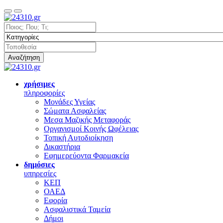
Αναζήτηση
χρήσιμες
πληροφορίες
Μονάδες Υγείας
Σώματα Ασφαλείας
Μεσα Μαζικής Μεταφοράς
Οργανισμοί Κοινής Ωφέλειας
Τοπική Αυτοδιοίκηση
Δικαστήρια
Εφημερεύοντα Φαρμακεία
δημόσιες
υπηρεσίες
ΚΕΠ
ΟΑΕΔ
Εφορία
Ασφαλιστικά Ταμεία
Δήμοι