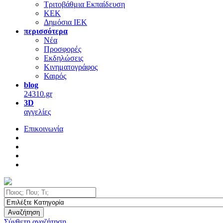
Τριτοβάθμια Εκπαίδευση
ΚΕΚ
Δημόσια ΙΕΚ
περισσότερα
Νέα
Προσφορές
Εκδηλώσεις
Κινηματογράφος
Καιρός
blog
24310.gr
3D
αγγελίες
Επικοινωνία
Αναζήτηση
Σύνθετη αναζήτηση