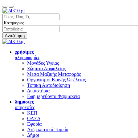
Αναζήτηση
χρήσιμες
πληροφορίες
Μονάδες Υγείας
Σώματα Ασφαλείας
Μεσα Μαζικής Μεταφοράς
Οργανισμοί Κοινής Ωφέλειας
Τοπική Αυτοδιοίκηση
Δικαστήρια
Εφημερεύοντα Φαρμακεία
δημόσιες
υπηρεσίες
ΚΕΠ
ΟΑΕΔ
Εφορία
Ασφαλιστικά Ταμεία
Δήμοι