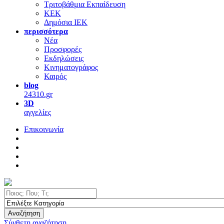
Τριτοβάθμια Εκπαίδευση
ΚΕΚ
Δημόσια ΙΕΚ
περισσότερα
Νέα
Προσφορές
Εκδηλώσεις
Κινηματογράφος
Καιρός
blog
24310.gr
3D
αγγελίες
Επικοινωνία
Αναζήτηση
Σύνθετη αναζήτηση