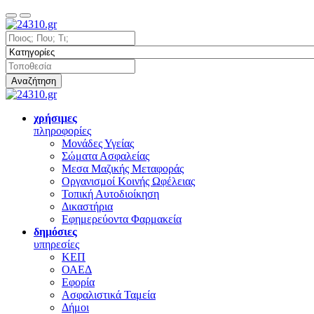
Αναζήτηση
χρήσιμες
πληροφορίες
Μονάδες Υγείας
Σώματα Ασφαλείας
Μεσα Μαζικής Μεταφοράς
Οργανισμοί Κοινής Ωφέλειας
Τοπική Αυτοδιοίκηση
Δικαστήρια
Εφημερεύοντα Φαρμακεία
δημόσιες
υπηρεσίες
ΚΕΠ
ΟΑΕΔ
Εφορία
Ασφαλιστικά Ταμεία
Δήμοι