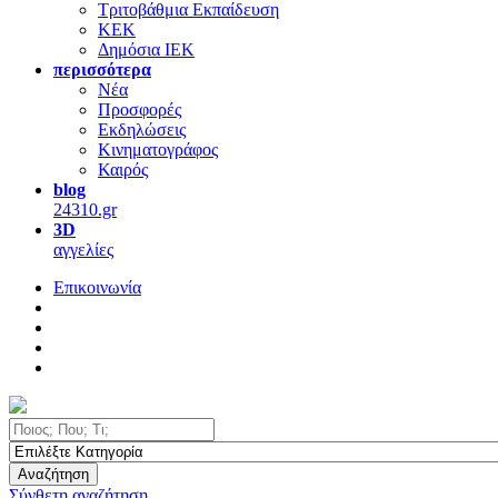
Τριτοβάθμια Εκπαίδευση
ΚΕΚ
Δημόσια ΙΕΚ
περισσότερα
Νέα
Προσφορές
Εκδηλώσεις
Κινηματογράφος
Καιρός
blog
24310.gr
3D
αγγελίες
Επικοινωνία
Αναζήτηση
Σύνθετη αναζήτηση