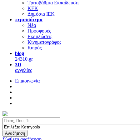
Τριτοβάθμια Εκπαίδευση
ΚΕΚ
Δημόσια ΙΕΚ
περισσότερα
Νέα
Προσφορές
Εκδηλώσεις
Κινηματογράφος
Καιρός
blog
24310.gr
3D
αγγελίες
Επικοινωνία
Αναζήτηση
Σύνθετη αναζήτηση