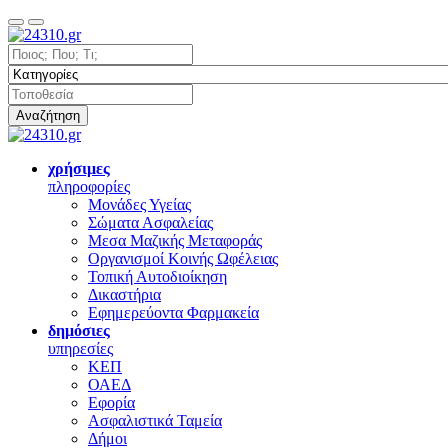
Αναζήτηση
χρήσιμες
πληροφορίες
Μονάδες Υγείας
Σώματα Ασφαλείας
Μεσα Μαζικής Μεταφοράς
Οργανισμοί Κοινής Ωφέλειας
Τοπική Αυτοδιοίκηση
Δικαστήρια
Εφημερεύοντα Φαρμακεία
δημόσιες
υπηρεσίες
ΚΕΠ
ΟΑΕΔ
Εφορία
Ασφαλιστικά Ταμεία
Δήμοι