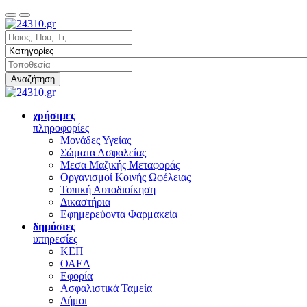
Αναζήτηση
χρήσιμες
πληροφορίες
Μονάδες Υγείας
Σώματα Ασφαλείας
Μεσα Μαζικής Μεταφοράς
Οργανισμοί Κοινής Ωφέλειας
Τοπική Αυτοδιοίκηση
Δικαστήρια
Εφημερεύοντα Φαρμακεία
δημόσιες
υπηρεσίες
ΚΕΠ
ΟΑΕΔ
Εφορία
Ασφαλιστικά Ταμεία
Δήμοι