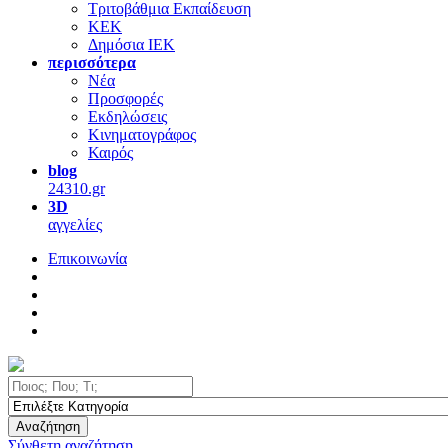
Τριτοβάθμια Εκπαίδευση
ΚΕΚ
Δημόσια ΙΕΚ
περισσότερα
Νέα
Προσφορές
Εκδηλώσεις
Κινηματογράφος
Καιρός
blog
24310.gr
3D
αγγελίες
Επικοινωνία
Αναζήτηση
Σύνθετη αναζήτηση