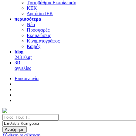
Τριτοβάθμια Εκπαίδευση
ΚΕΚ
Δημόσια ΙΕΚ
περισσότερα
Νέα
Προσφορές
Εκδηλώσεις
Κινηματογράφος
Καιρός
blog
24310.gr
3D
αγγελίες
Επικοινωνία
Αναζήτηση
Σύνθετη αναζήτηση