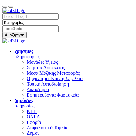
Αναζήτηση
χρήσιμες
πληροφορίες
Μονάδες Υγείας
Σώματα Ασφαλείας
Μεσα Μαζικής Μεταφοράς
Οργανισμοί Κοινής Ωφέλειας
Τοπική Αυτοδιοίκηση
Δικαστήρια
Εφημερεύοντα Φαρμακεία
δημόσιες
υπηρεσίες
ΚΕΠ
ΟΑΕΔ
Εφορία
Ασφαλιστικά Ταμεία
Δήμοι