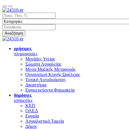
Αναζήτηση
χρήσιμες
πληροφορίες
Μονάδες Υγείας
Σώματα Ασφαλείας
Μεσα Μαζικής Μεταφοράς
Οργανισμοί Κοινής Ωφέλειας
Τοπική Αυτοδιοίκηση
Δικαστήρια
Εφημερεύοντα Φαρμακεία
δημόσιες
υπηρεσίες
ΚΕΠ
ΟΑΕΔ
Εφορία
Ασφαλιστικά Ταμεία
Δήμοι