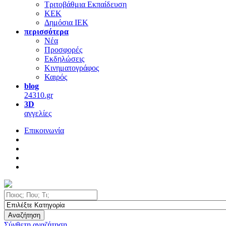
Τριτοβάθμια Εκπαίδευση
ΚΕΚ
Δημόσια ΙΕΚ
περισσότερα
Νέα
Προσφορές
Εκδηλώσεις
Κινηματογράφος
Καιρός
blog
24310.gr
3D
αγγελίες
Επικοινωνία
Αναζήτηση
Σύνθετη αναζήτηση