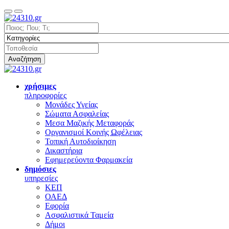
Αναζήτηση
χρήσιμες
πληροφορίες
Μονάδες Υγείας
Σώματα Ασφαλείας
Μεσα Μαζικής Μεταφοράς
Οργανισμοί Κοινής Ωφέλειας
Τοπική Αυτοδιοίκηση
Δικαστήρια
Εφημερεύοντα Φαρμακεία
δημόσιες
υπηρεσίες
ΚΕΠ
ΟΑΕΔ
Εφορία
Ασφαλιστικά Ταμεία
Δήμοι