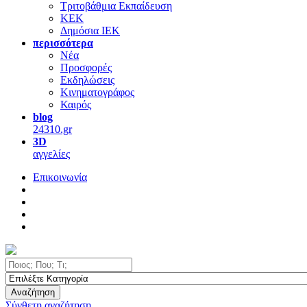
Τριτοβάθμια Εκπαίδευση
ΚΕΚ
Δημόσια ΙΕΚ
περισσότερα
Νέα
Προσφορές
Εκδηλώσεις
Κινηματογράφος
Καιρός
blog
24310.gr
3D
αγγελίες
Επικοινωνία
Αναζήτηση
Σύνθετη αναζήτηση