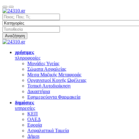
Αναζήτηση
χρήσιμες
πληροφορίες
Μονάδες Υγείας
Σώματα Ασφαλείας
Μεσα Μαζικής Μεταφοράς
Οργανισμοί Κοινής Ωφέλειας
Τοπική Αυτοδιοίκηση
Δικαστήρια
Εφημερεύοντα Φαρμακεία
δημόσιες
υπηρεσίες
ΚΕΠ
ΟΑΕΔ
Εφορία
Ασφαλιστικά Ταμεία
Δήμοι