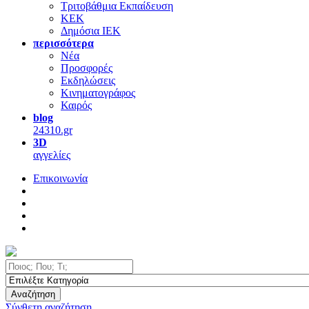
Τριτοβάθμια Εκπαίδευση
ΚΕΚ
Δημόσια ΙΕΚ
περισσότερα
Νέα
Προσφορές
Εκδηλώσεις
Κινηματογράφος
Καιρός
blog
24310.gr
3D
αγγελίες
Επικοινωνία
Αναζήτηση
Σύνθετη αναζήτηση