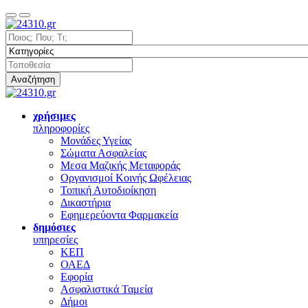
Αναζήτηση
χρήσιμες
πληροφορίες
Μονάδες Υγείας
Σώματα Ασφαλείας
Μεσα Μαζικής Μεταφοράς
Οργανισμοί Κοινής Ωφέλειας
Τοπική Αυτοδιοίκηση
Δικαστήρια
Εφημερεύοντα Φαρμακεία
δημόσιες
υπηρεσίες
ΚΕΠ
ΟΑΕΔ
Εφορία
Ασφαλιστικά Ταμεία
Δήμοι