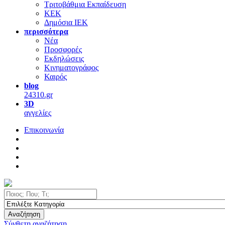
Τριτοβάθμια Εκπαίδευση
ΚΕΚ
Δημόσια ΙΕΚ
περισσότερα
Νέα
Προσφορές
Εκδηλώσεις
Κινηματογράφος
Καιρός
blog
24310.gr
3D
αγγελίες
Επικοινωνία
Αναζήτηση
Σύνθετη αναζήτηση