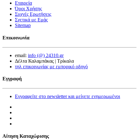
Εταιρεία
Όροι Χρήσης
Συχνές Ερωτήσεις
Σχετικά με Εμάς
Sitemap
Επικοινωνία
email:
info (@) 24310.gr
Δέλτα Καλαμπάκας | Τρίκαλα
τηλ επικοινωνίας με εμπορικό οδηγό
Εγγραφή
Εγγραφείτε στο newsletter και μείνετε ενημερωμένοι
Αίτηση Καταχώρισης