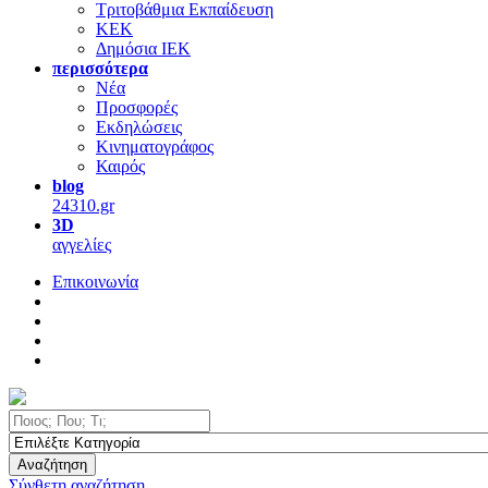
Τριτοβάθμια Εκπαίδευση
ΚΕΚ
Δημόσια ΙΕΚ
περισσότερα
Νέα
Προσφορές
Εκδηλώσεις
Κινηματογράφος
Καιρός
blog
24310.gr
3D
αγγελίες
Επικοινωνία
Αναζήτηση
Σύνθετη αναζήτηση