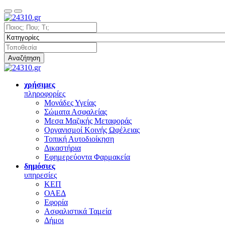
Αναζήτηση
χρήσιμες
πληροφορίες
Μονάδες Υγείας
Σώματα Ασφαλείας
Μεσα Μαζικής Μεταφοράς
Οργανισμοί Κοινής Ωφέλειας
Τοπική Αυτοδιοίκηση
Δικαστήρια
Εφημερεύοντα Φαρμακεία
δημόσιες
υπηρεσίες
ΚΕΠ
ΟΑΕΔ
Εφορία
Ασφαλιστικά Ταμεία
Δήμοι