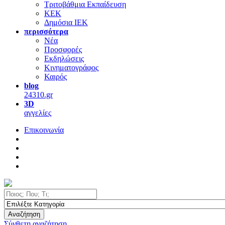
Τριτοβάθμια Εκπαίδευση
ΚΕΚ
Δημόσια ΙΕΚ
περισσότερα
Νέα
Προσφορές
Εκδηλώσεις
Κινηματογράφος
Καιρός
blog
24310.gr
3D
αγγελίες
Επικοινωνία
Αναζήτηση
Σύνθετη αναζήτηση