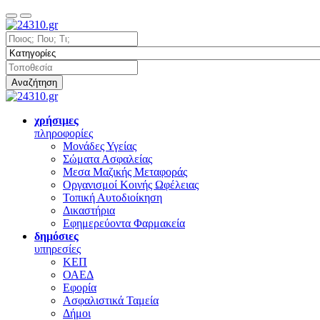
Αναζήτηση
χρήσιμες
πληροφορίες
Μονάδες Υγείας
Σώματα Ασφαλείας
Μεσα Μαζικής Μεταφοράς
Οργανισμοί Κοινής Ωφέλειας
Τοπική Αυτοδιοίκηση
Δικαστήρια
Εφημερεύοντα Φαρμακεία
δημόσιες
υπηρεσίες
ΚΕΠ
ΟΑΕΔ
Εφορία
Ασφαλιστικά Ταμεία
Δήμοι