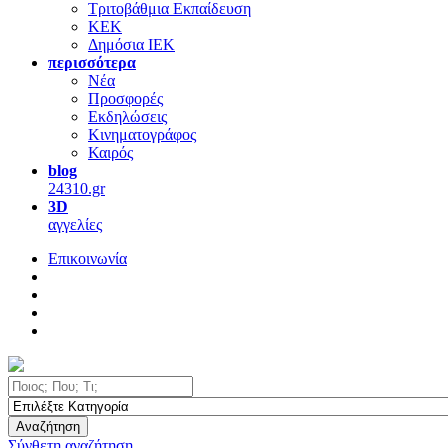
Τριτοβάθμια Εκπαίδευση
ΚΕΚ
Δημόσια ΙΕΚ
περισσότερα
Νέα
Προσφορές
Εκδηλώσεις
Κινηματογράφος
Καιρός
blog
24310.gr
3D
αγγελίες
Επικοινωνία
Αναζήτηση
Σύνθετη αναζήτηση