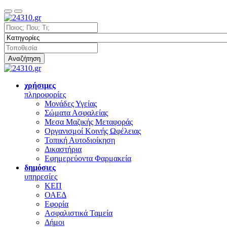
Αναζήτηση
χρήσιμες
πληροφορίες
Μονάδες Υγείας
Σώματα Ασφαλείας
Μεσα Μαζικής Μεταφοράς
Οργανισμοί Κοινής Ωφέλειας
Τοπική Αυτοδιοίκηση
Δικαστήρια
Εφημερεύοντα Φαρμακεία
δημόσιες
υπηρεσίες
ΚΕΠ
ΟΑΕΔ
Εφορία
Ασφαλιστικά Ταμεία
Δήμοι