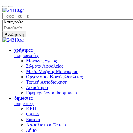
Αναζήτηση
χρήσιμες
πληροφορίες
Μονάδες Υγείας
Σώματα Ασφαλείας
Μεσα Μαζικής Μεταφοράς
Οργανισμοί Κοινής Ωφέλειας
Τοπική Αυτοδιοίκηση
Δικαστήρια
Εφημερεύοντα Φαρμακεία
δημόσιες
υπηρεσίες
ΚΕΠ
ΟΑΕΔ
Εφορία
Ασφαλιστικά Ταμεία
Δήμοι