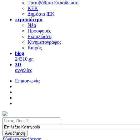
Τριτοβάθμια Εκπαίδευση
ΚΕΚ
Δημόσια ΙΕΚ
περισσότερα
Νέα
Προσφορές
Εκδηλώσεις
Κινηματογράφος
Καιρός
blog
24310.gr
3D
αγγελίες
Επικοινωνία
Αναζήτηση
Σύνθετη αναζήτηση